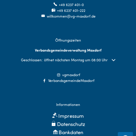
+49 6237 401-0
+49 6237 401-222
willkommen@vg-maxdorf.de
Öffnungszeiten
Verbandsgemeindeverwaltung Maxdorf
Klicken, um weitere Öffnungs- oder Schließzeiten auszublenden
Geschlossen:
öffnet nächsten Montag um 08:00 Uhr
vgmaxdorf
VerbandsgemeindeMaxdorf
Informationen
Impressum
Datenschutz
Bankdaten