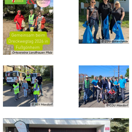
© CDU Birkenheide
Ortsvereine Landfrauen Pfalz
© ASV Maxdorf
© CDU Maxdorf