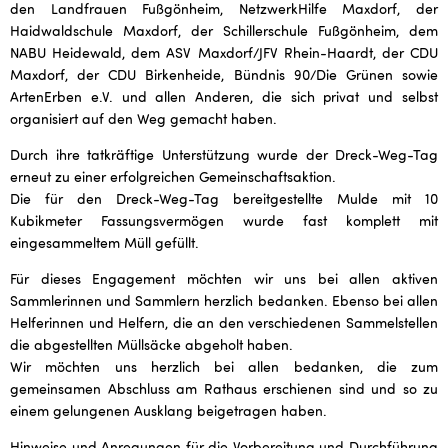
den Landfrauen Fußgönheim, NetzwerkHilfe Maxdorf, der
Haidwaldschule Maxdorf, der Schillerschule Fußgönheim, dem
NABU Heidewald, dem ASV Maxdorf/JFV Rhein-Haardt, der CDU
Maxdorf, der CDU Birkenheide, Bündnis 90/Die Grünen sowie
ArtenErben e.V. und allen Anderen, die sich privat und selbst
organisiert auf den Weg gemacht haben.
Durch ihre tatkräftige Unterstützung wurde der Dreck-Weg-Tag
erneut zu einer erfolgreichen Gemeinschaftsaktion.
Die für den Dreck-Weg-Tag bereitgestellte Mulde mit 10
Kubikmeter Fassungsvermögen wurde fast komplett mit
eingesammeltem Müll gefüllt.
Für dieses Engagement möchten wir uns bei allen aktiven
Sammlerinnen und Sammlern herzlich bedanken. Ebenso bei allen
Helferinnen und Helfern, die an den verschiedenen Sammelstellen
die abgestellten Müllsäcke abgeholt haben.
Wir möchten uns herzlich bei allen bedanken, die zum
gemeinsamen Abschluss am Rathaus erschienen sind und so zu
einem gelungenen Ausklang beigetragen haben.
Hinweise und Anregungen für die Vorbereitung und Durchführung