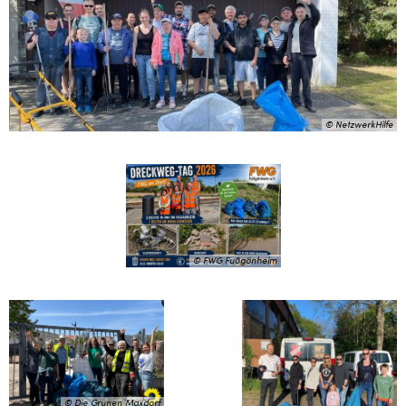
© NetzwerkHilfe
© FWG Fußgönheim
© Die Grünen Maxdorf