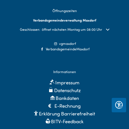
Öffnungszeiten
Verbandsgemeindeverwaltung Maxdorf
Klicken, um weitere Öffnungs- oder Schließzeiten auszublenden
Geschlossen:
öffnet nächsten Montag um 08:00 Uhr
vgmaxdorf
VerbandsgemeindeMaxdorf
Informationen
Impressum
Datenschutz
Bankdaten
E-Rechnung
Seite 
Erklärung Barrierefreiheit
BITV-Feedback