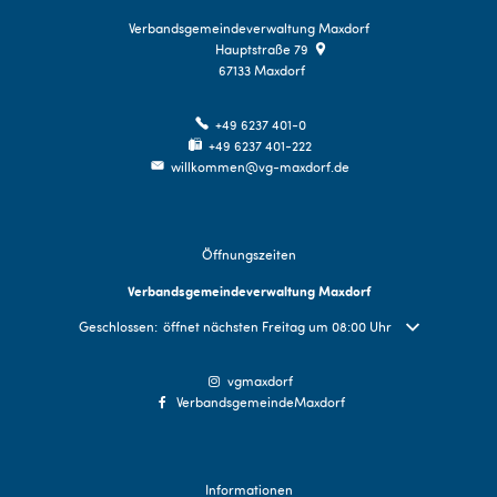
Verbandsgemeindeverwaltung Maxdorf
Hauptstraße 79
67133
Maxdorf
+49 6237 401-0
+49 6237 401-222
willkommen@vg-maxdorf.de
Öffnungszeiten
Verbandsgemeindeverwaltung Maxdorf
Klicken, um weitere Öffnungs- oder Schließzeiten auszublenden
Geschlossen:
öffnet nächsten Freitag um 08:00 Uhr
vgmaxdorf
VerbandsgemeindeMaxdorf
Informationen