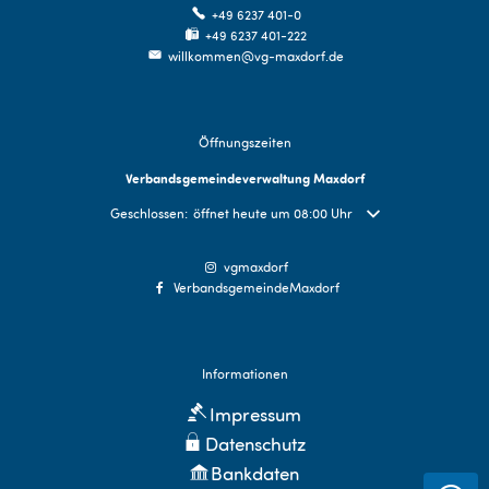
+49 6237 401-0
+49 6237 401-222
willkommen@vg-maxdorf.de
Öffnungszeiten
Verbandsgemeindeverwaltung Maxdorf
Klicken, um weitere Öffnungs- oder Schließzeiten auszublend
Geschlossen:
öffnet heute um 08:00 Uhr
vgmaxdorf
VerbandsgemeindeMaxdorf
Informationen
Impressum
Datenschutz
Bankdaten