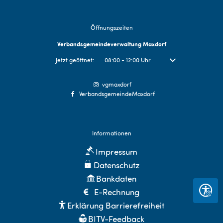
Öffnungszeiten
Verbandsgemeindeverwaltung Maxdorf
Klicken, um weitere Öffnungs- oder Schließzeiten auszublende
Jetzt geöffnet:
08:00
-
12:00
Uhr
Von 08:00 bis 12:00 Uh
vgmaxdorf
VerbandsgemeindeMaxdorf
Informationen
Impressum
Datenschutz
Bankdaten
E-Rechnung
Seite 
Erklärung Barrierefreiheit
BITV-Feedback