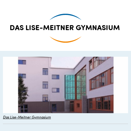
Lise-
DAS LISE-MEITNER GYMNASIUM
Meitner
Gymnasium
Das Lise-Meitner Gymnasium