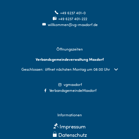
+49 6237 401-0
+49 6237 401-222
willkommen@vg-maxdorf.de
Öffnungszeiten
Verbandsgemeindeverwaltung Maxdorf
Klicken, um weitere Öffnungs- oder Schließzeiten auszublenden
Geschlossen:
öffnet nächsten Montag um 08:00 Uhr
vgmaxdorf
VerbandsgemeindeMaxdorf
Informationen
Impressum
Datenschutz