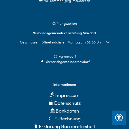
willkommen@vg-maxdorf.de
Öffnungszeiten
Verbandsgemeindeverwaltung Maxdorf
Klicken, um weitere Öffnungs- oder Schließzeiten auszublenden
Geschlossen:
öffnet nächsten Montag um 08:00 Uhr
vgmaxdorf
VerbandsgemeindeMaxdorf
Informationen
Impressum
Datenschutz
Bankdaten
E-Rechnung
Seite 
Erklärung Barrierefreiheit