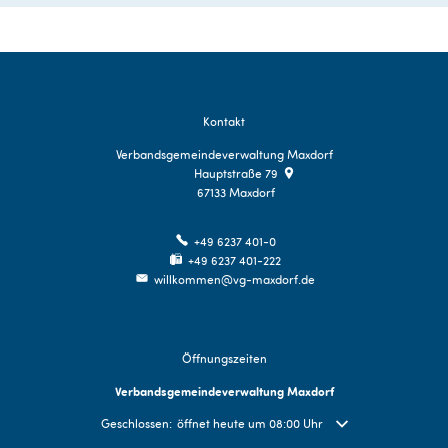
Kontakt
Verbandsgemeindeverwaltung Maxdorf
Hauptstraße 79
67133
Maxdorf
+49 6237 401-0
+49 6237 401-222
willkommen@vg-maxdorf.de
Öffnungszeiten
Verbandsgemeindeverwaltung Maxdorf
Klicken, um weitere Öffnungs- oder Schließzeiten auszublend
Geschlossen:
öffnet heute um 08:00 Uhr