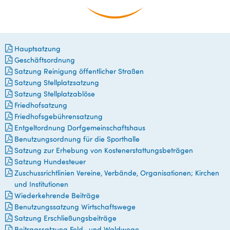
Birkenheide
Hauptsatzung
Geschäftsordnung
Satzung Reinigung öffentlicher Straßen
Satzung Stellplatzsatzung
Satzung Stellplatzablöse
Friedhofsatzung
Friedhofsgebührensatzung
Entgeltordnung Dorfgemeinschaftshaus
Benutzungsordnung für die Sporthalle
Satzung zur Erhebung von Kostenerstattungsbeträgen
Satzung Hundesteuer
Zuschussrichtlinien Vereine, Verbände, Organisationen; Kirchen
und Institutionen
Wiederkehrende Beiträge
Benutzungssatzung Wirtschaftswege
Satzung Erschließungsbeiträge
Beitragssatzung Feld- und Waldwege