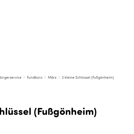
IRTSCHAFT, BAUEN & UMWELT
BILDUNG & SOZI
Bürgerservice
Fundbüro
März
2 kleine Schlüssel (Fußgönheim)
chlüssel (Fußgönheim)