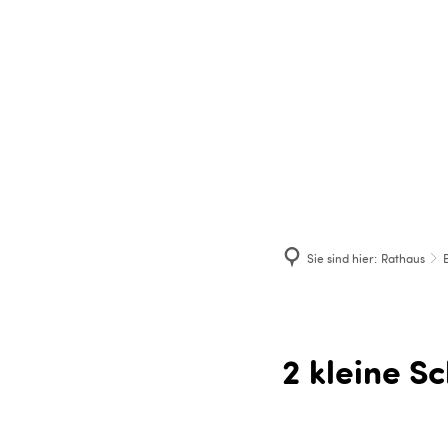
RATHAUS
W
Sie sind hier:
Rathaus
2 kleine S