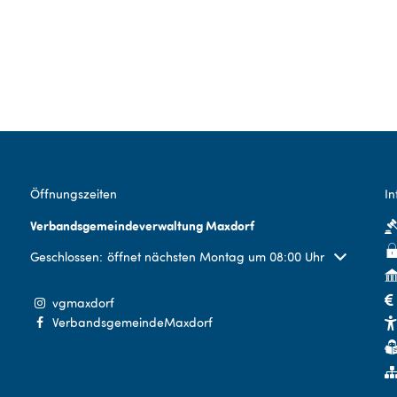
Öffnungszeiten
In
Verbandsgemeindeverwaltung Maxdorf
Klicken, um weitere Öffnungs- oder Schließzeiten auszublenden
Geschlossen:
öffnet nächsten Montag um 08:00 Uhr
vgmaxdorf
VerbandsgemeindeMaxdorf