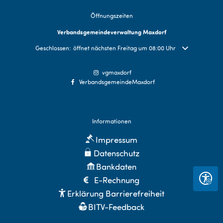
Öffnungszeiten
Verbandsgemeindeverwaltung Maxdorf
Klicken, um weitere Öffnungs- oder Schließzeiten auszublenden
Geschlossen:
öffnet nächsten Freitag um 08:00 Uhr
vgmaxdorf
VerbandsgemeindeMaxdorf
Informationen
Impressum
Datenschutz
Bankdaten
E-Rechnung
Seite 
Erklärung Barrierefreiheit
BITV-Feedback
Sitemap