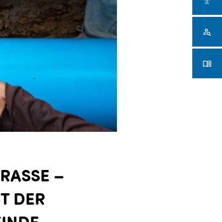
ASSE – E
DER V
NDE