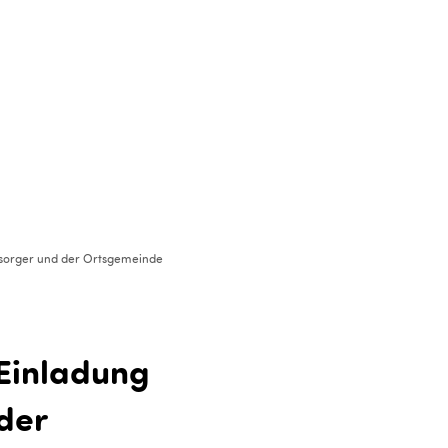
ALES
FREIZEIT & KULTUR
rsorger und der Ortsgemeinde
 Einladung
der