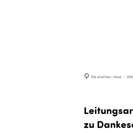
RATHAUS
W
Sie sind hier:
news
202
Leitungsar
zu Dankesc