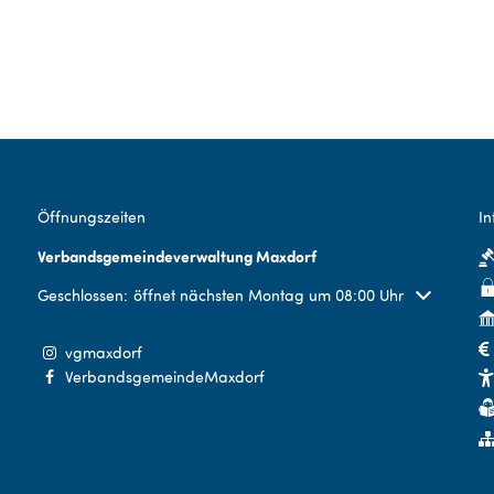
Öffnungszeiten
In
Verbandsgemeindeverwaltung Maxdorf
Klicken, um weitere Öffnungs- oder Schließzeiten auszublenden
Geschlossen:
öffnet nächsten Montag um 08:00 Uhr
vgmaxdorf
VerbandsgemeindeMaxdorf