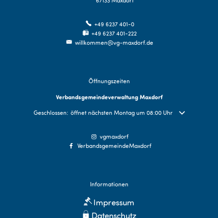
67133
Maxdorf
+49 6237 401-0
+49 6237 401-222
willkommen@vg-maxdorf.de
Öffnungszeiten
Verbandsgemeindeverwaltung Maxdorf
Klicken, um weitere Öffnungs- oder Schließzeiten auszublenden
Geschlossen:
öffnet nächsten Montag um 08:00 Uhr
vgmaxdorf
VerbandsgemeindeMaxdorf
Informationen
Impressum
Datenschutz