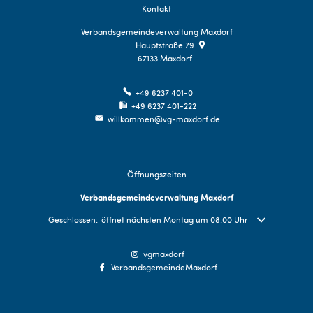
Kontakt
Verbandsgemeindeverwaltung Maxdorf
Hauptstraße 79
67133
Maxdorf
+49 6237 401-0
+49 6237 401-222
willkommen@vg-maxdorf.de
Öffnungszeiten
Verbandsgemeindeverwaltung Maxdorf
Klicken, um weitere Öffnungs- oder Schließzeiten auszublenden
Geschlossen:
öffnet nächsten Montag um 08:00 Uhr
vgmaxdorf
VerbandsgemeindeMaxdorf