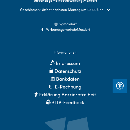
Verbandsgemeindeverwaltung Maxdorf
Klicken, um weitere Öffnungs- oder Schließzeiten auszublenden
Geschlossen:
öffnet nächsten Montag um 08:00 Uhr
vgmaxdorf
VerbandsgemeindeMaxdorf
Informationen
Impressum
Datenschutz
Bankdaten
E-Rechnung
Seite 
Erklärung Barrierefreiheit
BITV-Feedback
Sitemap