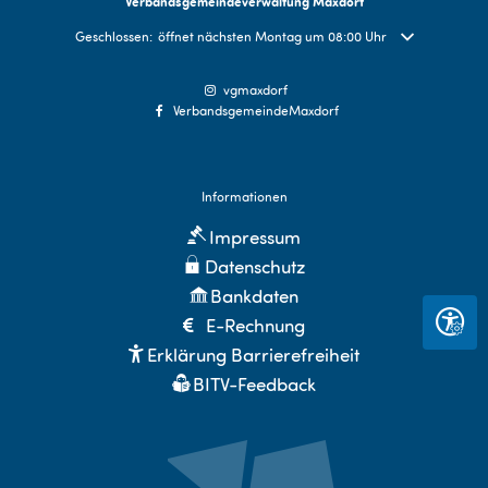
Verbandsgemeindeverwaltung Maxdorf
Klicken, um weitere Öffnungs- oder Schließzeiten auszublenden
Geschlossen:
öffnet nächsten Montag um 08:00 Uhr
vgmaxdorf
VerbandsgemeindeMaxdorf
Informationen
Impressum
Datenschutz
Bankdaten
E-Rechnung
Seite 
Erklärung Barrierefreiheit
BITV-Feedback
Sitemap